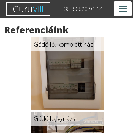
Guru
Vill
+36 30 620 91 14
Referenciáink
Gödöllő, komplett ház
Gödöllő, garázs